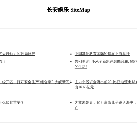
长安娱乐 SiteMap
五大行动」的破局路径
中国基础教育国际论坛在上海举行
% ↑
告别单调! 小米全新彩色智能音箱, 6款
的生活!
经开区：打好安全生产“组合拳”_大皖新闻 |
主力个股资金流出前20: 比亚迪流出18
出16.63亿元
什么如此重要？
为救未婚妻，亿万富豪儿子跳入海中，
亡