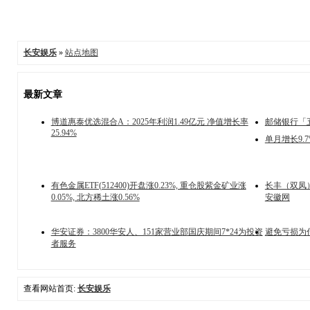
长安娱乐
»
站点地图
最新文章
博道惠泰优选混合A：2025年利润1.49亿元 净值增长率
邮储银行「
25.94%
单月增长9.7
有色金属ETF(512400)开盘涨0.23%, 重仓股紫金矿业涨
长丰（双凤）
0.05%, 北方稀土涨0.56%
安徽网
华安证券：3800华安人、151家营业部国庆期间7*24为投资
避免亏损为
者服务
查看网站首页:
长安娱乐