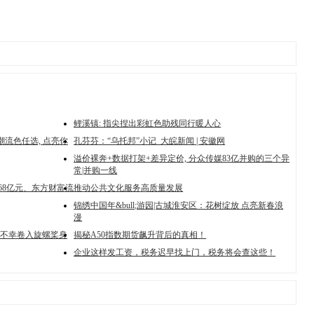
鲤溪镇: 指尖捏出彩虹色助残同行暖人心
潮流色任选, 点亮你
孔芬芬：“乌托邦”小记_大皖新闻 | 安徽网
溢价裸奔+数据打架+差异定价, 分众传媒83亿并购的三个异
常|并购一线
.68亿元、东方财富流
推动公共文化服务高质量发展
锦绣中国年&bull;游园|古城淮安区：花树绽放 点亮新春浪
漫
不幸卷入旋螺桨身
揭秘A50指数期货飙升背后的真相！
企业这样发工资，税务迟早找上门，税务将会查这些！